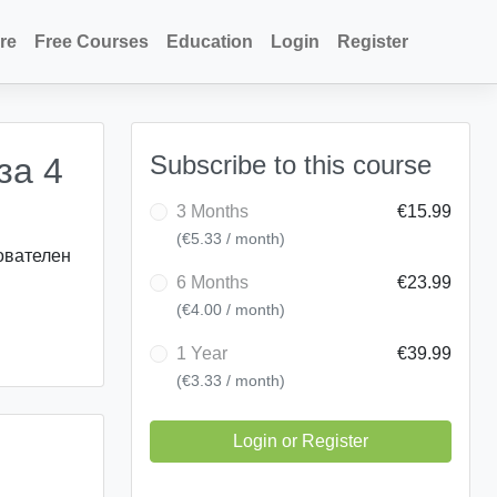
re
Free Courses
Education
Login
Register
Subscribe to this course
за 4
3 Months
€15.99
(€5.33 / month)
ователен
6 Months
€23.99
(€4.00 / month)
1 Year
€39.99
(€3.33 / month)
Login or Register