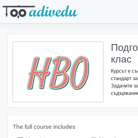
Подго
клас
Курсът е с
стандарт з
Задачите з
съдържание,
The full course includes