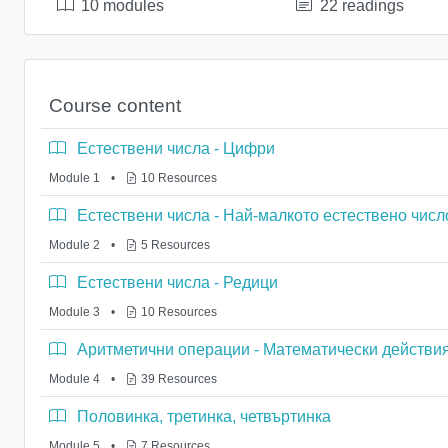
10 modules
22 readings
Course content
Естествени числа - Цифри
Module 1
•
10 Resources
Естествени числа - Най-малкото естествено числ
Module 2
•
5 Resources
Естествени числа - Редици
Module 3
•
10 Resources
Аритметични операции - Математически действи
Module 4
•
39 Resources
Половинка, третинка, четвъртинка
Module 5
•
7 Resources