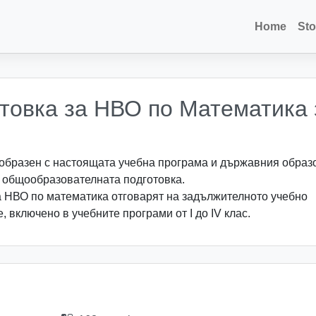
Home
Sto
товка за НВО по Математика 
ъобразен с настоящата учебна програма и държавния образ
а общообразователната подготовка.
а НВО по математика отговарят на задължителното учебно
 включено в учебните програми от I до IV клас.